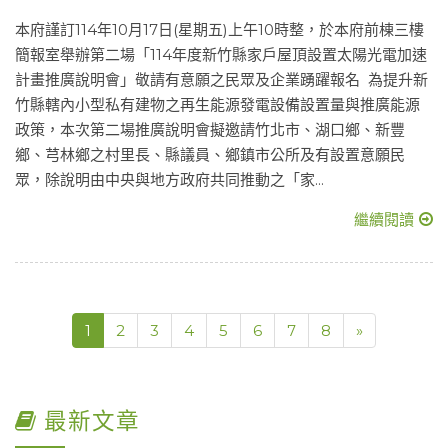
本府謹訂114年10月17日(星期五)上午10時整，於本府前棟三樓
簡報室舉辦第二場「114年度新竹縣家戶屋頂設置太陽光電加速
計畫推廣說明會」敬請有意願之民眾及企業踴躍報名 為提升新
竹縣轄內小型私有建物之再生能源發電設備設置量與推廣能源
政策，本次第二場推廣說明會擬邀請竹北市、湖口鄉、新豐
鄉、芎林鄉之村里長、縣議員、鄉鎮市公所及有設置意願民
眾，除說明由中央與地方政府共同推動之「家...
繼續閱讀
1
2
3
4
5
6
7
8
»
最新文章